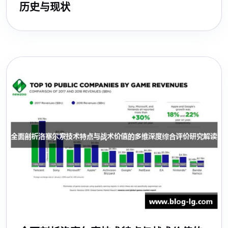
历史与现状