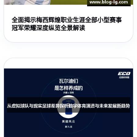
全面揭示梅西辉煌职业生涯全部小型赛事
冠军荣耀深度纵览全景解读