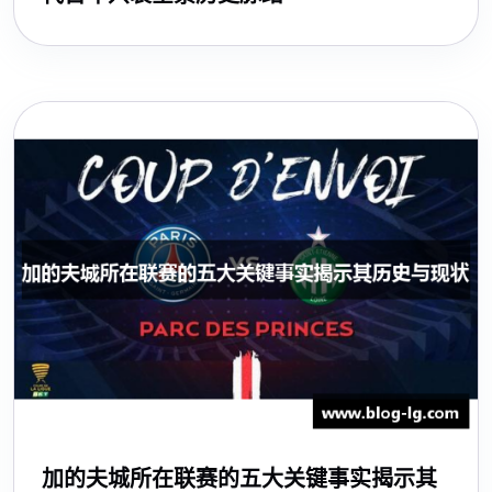
加的夫城所在联赛的五大关键事实揭示其