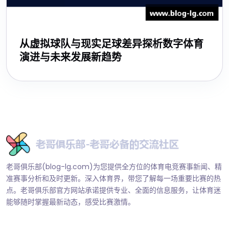
从虚拟球队与现实足球差异探析数字体育
演进与未来发展新趋势
老哥俱乐部(blog-lg.com)为您提供全方位的体育电竞赛事新闻、精
准赛事分析和及时更新。深入体育界，带您了解每一场重要比赛的热
点。老哥俱乐部官方网站承诺提供专业、全面的信息服务，让体育迷
能够随时掌握最新动态，感受比赛激情。