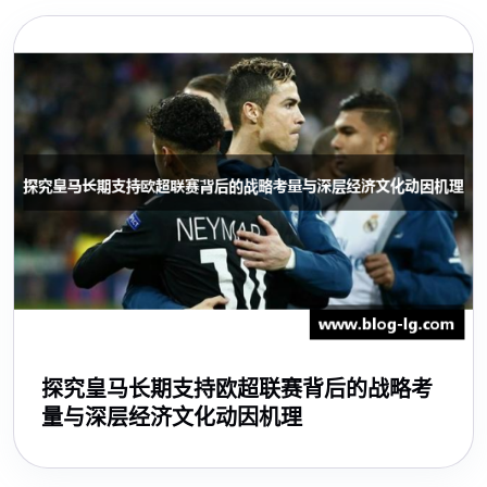
探究皇马长期支持欧超联赛背后的战略考
量与深层经济文化动因机理