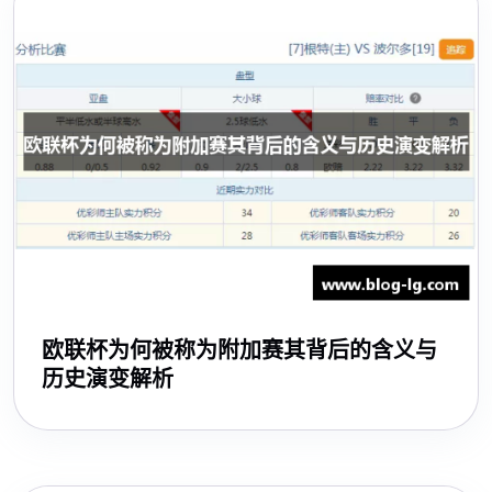
欧联杯为何被称为附加赛其背后的含义与
历史演变解析