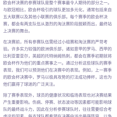
欧会杯决赛的参赛球队是整个赛事最令人期待的部分之一。
与欧冠相比，欧会杯吸引的球队更加多元化，通常包括来自
五大联赛以及其他小联赛的俱乐部。每个赛季的欧会杯决
赛，都会有两支队伍从激烈的淘汰赛阶段脱颖而出，最终站
上决赛的舞台。
在决赛前，所有参赛队伍需经过小组赛和淘汰赛的严苛考
验。许多实力较强的欧洲俱乐部，诸如意甲的罗马、西甲的
比利亚雷亚尔，英超的托特纳姆热刺，都会在赛季初期就将
欧会杯作为他们的重点赛事之一。通过分析这些球队的赛季
表现，我们可以预测他们在决赛中的表现。例如，上一赛季
的欧会杯决赛中，罗马以极具攻势的打法成功捧杯，这也为
他们赢得了球迷的广泛关注。
除了赛季表现外，球员的健康状况和临场表现也对决赛结果
产生重要影响。伤病、停赛、状态波动等因素都可能影响球
队的最终战斗力，因此在分析参赛球队时，往往需要综合考
虑这些因素。每支球队都希望在决赛中派出最强阵容，以争