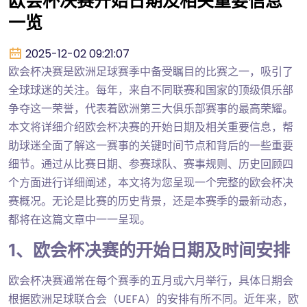
欧会杯决赛开始日期及相关重要信息
一览
2025-12-02 09:21:07
欧会杯决赛是欧洲足球赛季中备受瞩目的比赛之一，吸引了
全球球迷的关注。每年，来自不同联赛和国家的顶级俱乐部
争夺这一荣誉，代表着欧洲第三大俱乐部赛事的最高荣耀。
本文将详细介绍欧会杯决赛的开始日期及相关重要信息，帮
助球迷全面了解这一赛事的关键时间节点和背后的一些重要
细节。通过从比赛日期、参赛球队、赛事规则、历史回顾四
个方面进行详细阐述，本文将为您呈现一个完整的欧会杯决
赛概况。无论是比赛的历史背景，还是本赛季的最新动态，
都将在这篇文章中一一呈现。
1、欧会杯决赛的开始日期及时间安排
欧会杯决赛通常在每个赛季的五月或六月举行，具体日期会
根据欧洲足球联合会（UEFA）的安排有所不同。近年来，欧