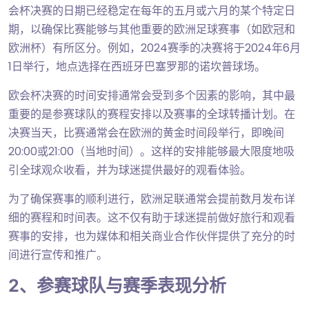
会杯决赛的日期已经稳定在每年的五月或六月的某个特定日
期，以确保比赛能够与其他重要的欧洲足球赛事（如欧冠和
欧洲杯）有所区分。例如，2024赛季的决赛将于2024年6月
1日举行，地点选择在西班牙巴塞罗那的诺坎普球场。
欧会杯决赛的时间安排通常会受到多个因素的影响，其中最
重要的是参赛球队的赛程安排以及赛事的全球转播计划。在
决赛当天，比赛通常会在欧洲的黄金时间段举行，即晚间
20:00或21:00（当地时间）。这样的安排能够最大限度地吸
引全球观众收看，并为球迷提供最好的观看体验。
为了确保赛事的顺利进行，欧洲足联通常会提前数月发布详
细的赛程和时间表。这不仅有助于球迷提前做好旅行和观看
赛事的安排，也为媒体和相关商业合作伙伴提供了充分的时
间进行宣传和推广。
2、参赛球队与赛季表现分析