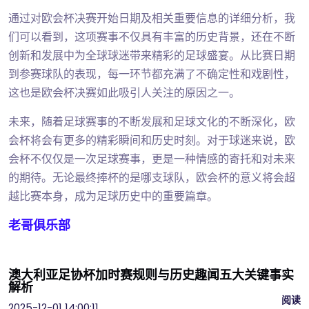
通过对欧会杯决赛开始日期及相关重要信息的详细分析，我
们可以看到，这项赛事不仅具有丰富的历史背景，还在不断
创新和发展中为全球球迷带来精彩的足球盛宴。从比赛日期
到参赛球队的表现，每一环节都充满了不确定性和戏剧性，
这也是欧会杯决赛如此吸引人关注的原因之一。
未来，随着足球赛事的不断发展和足球文化的不断深化，欧
会杯将会有更多的精彩瞬间和历史时刻。对于球迷来说，欧
会杯不仅仅是一次足球赛事，更是一种情感的寄托和对未来
的期待。无论最终捧杯的是哪支球队，欧会杯的意义将会超
越比赛本身，成为足球历史中的重要篇章。
老哥俱乐部
澳大利亚足协杯加时赛规则与历史趣闻五大关键事实
解析
阅读
2025-12-01 14:00:11