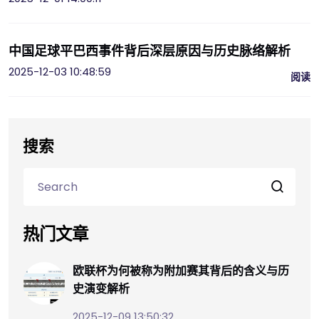
中国足球平巴西事件背后深层原因与历史脉络解析
2025-12-03 10:48:59
阅读
搜索
热门文章
欧联杯为何被称为附加赛其背后的含义与历
史演变解析
2025-12-09 13:50:32